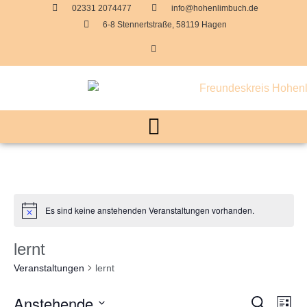
02331 2074477
info@hohenlimbuch.de
6-8 Stennertstraße, 58119 Hagen
Es sind keine anstehenden Veranstaltungen vorhanden.
lernt
Veranstaltungen
lernt
Anstehende
Veran
Ve
Suche