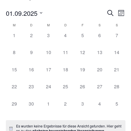
01.09.2025
Veran
Ve
Suche
Monat
Datum
An
Such
wählen.
Kalender
M
D
M
D
F
S
S
Na
und
0 Veranstaltungen,
0 Veranstaltungen,
0 Veranstaltungen,
0 Veranstaltungen,
0 Veranstaltungen,
0 Veranstaltung
0 Veran
1
2
3
4
5
6
7
von
Ansic
Veranstaltungen
0 Veranstaltungen,
0 Veranstaltungen,
0 Veranstaltungen,
0 Veranstaltungen,
0 Veranstaltungen,
0 Veranstaltung
0 Veran
8
9
10
11
12
13
14
Navig
0 Veranstaltungen,
0 Veranstaltungen,
0 Veranstaltungen,
0 Veranstaltungen,
0 Veranstaltungen,
0 Veranstaltung
0 Veran
15
16
17
18
19
20
21
0 Veranstaltungen,
0 Veranstaltungen,
0 Veranstaltungen,
0 Veranstaltungen,
0 Veranstaltungen,
0 Veranstaltung
0 Veran
22
23
24
25
26
27
28
0 Veranstaltungen,
0 Veranstaltungen,
0 Veranstaltungen,
0 Veranstaltungen,
0 Veranstaltungen,
0 Veranstaltung
0 Veran
29
30
1
2
3
4
5
Es wurden keine Ergebnisse für diese Ansicht gefunden. Hier geht
es zu den
nächsten bevorstehenden Veranstaltungen
.